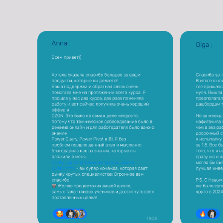
Российская Федерация,
г.Москва
ИП Трушко Марина
mt@skillstune.ru
© Все права защищены
Владимировна
ОГРНИП 321784700000132
ИНН 782024058660
Сведения об образовательной организации
Политика конфиденциальности
Согласие на обработку персональных данных
Согласие на получение рекламной рассылки
Договор-оферта
Если вы обнаружили наши продукты на сливах и
складчинах, сообщите об этом сюда:
mtrushko_legal@mail.ru