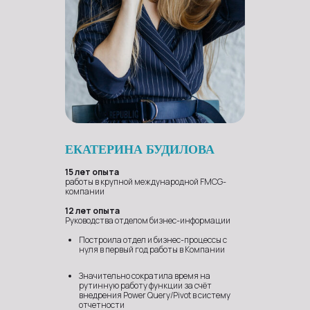
Крупнейшие компании
востребованы в
ищут специалистов со
разных сферах
знанием POWER EXCEL
ЕКАТЕРИНА БУДИЛОВА
15 лет опыта
работы в крупной международной FMCG-
компании
12 лет опыта
Руководства отделом бизнес-информации
Построила отдел и бизнес-процессы с
нуля в первый год работы в Компании
Значительно сократила время на
рутинную работу функции за счёт
внедрения Power Query/Pivot в систему
отчетности