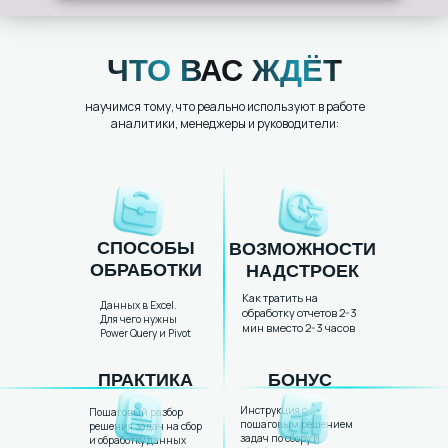
ЧТО ВАС ЖДЁТ
научимся тому, что реально используют в работе
аналитики, менеджеры и руководители:
СПОСОБЫ
ВОЗМОЖНОСТИ
ОБРАБОТКИ
НАДСТРОЕК
Как тратить на
Данных в Excel.
обработку отчетов 2-3
Для чего нужны
мин вместо 2-3 часов
Power Query и Pivot
ПРАКТИКА
БОНУС
Инструкция с
Пошаговый разбор
пошаговым решением
решения задач на сбор
задач по сбору и
и обработку данных