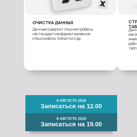
СТ
ОЧИСТКА ДАННЫХ
ТА
Данные содержат лишние пробелы,
Данн
нестандартное форматирование,
меся
спецсимволы, опечатки и др.
ячей
рабо
табл
ЛИЦЕНЗИЯ НА ОБРАЗОВАТЕЛЬНУЮ
ДЕЯТЕЛЬНОСТЬ
8 АВГУСТА 2026
Л035-01298-77/00769378
Записаться на 12.00
от 13.11.2023
8 АВГУСТА 2026
Записаться на 19.00
Ознакомиться