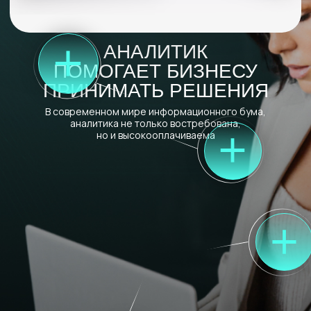
сфера товаров повседневного
спроса (FMCG)-это
Fast-Moving Consumer Goods, товары
повседневного спроса. Это продукты питания,
косметика, химия для дома, средства личной
гигиены, корм для животных, безрецептурные
лекарственные средства