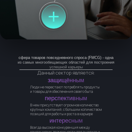
Подробнее о курсе
сфера товаров повседневного спроса (FMCG) - одна
из самых многообещающих областей для построения
успешной карьеры
Данный сектор является:
защищённым
ЭТОТ КУРС ДЛЯ ВАС,
Люди не перестают потреблять продукты
ЕСЛИ ВЫ ХОТИТЕ *
и товары для обеспечения своего быта
перспективным
В
нем присутствует огромное количество
крупных компаний, с большим количеством
* Многое зависит от ваших действий как во время
позиций для работы и роста в карьере
обучения, так и после. Если вы будете выполнять
интересным
все практические задания курса, ваши шансы
получить это значительно возрастают
Всегда высокая конкуренция между
компаниями, возможности для анализа и