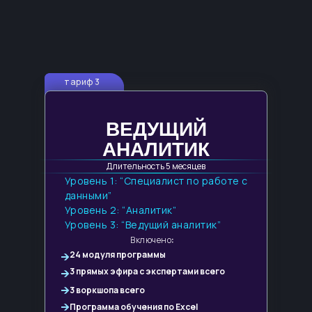
тариф 3
ВЕДУЩИЙ
АНАЛИТИК
Длительность 5 месяцев
Уровень 1: “Специалист по работе с
данными”
ОТВЕТЫ НА ЧАСТО
Уровень 2: “Аналитик”
ЗАДАВАЕМЫЕ ВОПРОСЫ
Уровень 3: “Ведущий аналитик”
Включено
:
24 модуля программы
3 прямых эфира с экспертами всего
3 воркшопа всего
Программа обучения по Excel