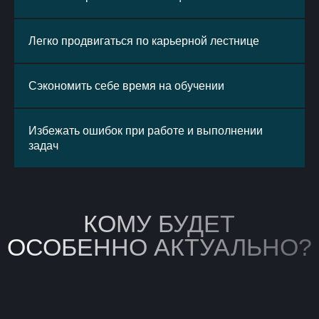
помогут вам добиться лучших
результатов и быть впереди конкурентов!
Легко продвигаться по карьерной лестнице
>5
Сэкономить себе время на обучении
лет
на рынке
Избежать ошибок при работе и выполнении
8
>7
задач
курсов на
тысяч
развитие
учеников
проф.навыков
8
15
практикующих
экспертов
лет опыта в среднем
у экспертов школы