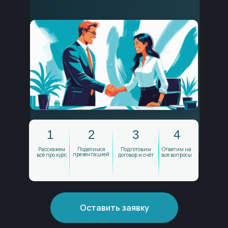
РЕЗЮМЕ ВЫПУСКНИКА КУРСА
1
2
3
4
Расскажем
Поделимся
Подготовим
Ответим на
презентацией
АНАЛИТИК В СФЕРЕ ТОВАРОВ
всё про курс
договор и счёт
все вопросы
ПОВСЕДНЕВНОГО СПРОСА (FMCG)
ЖЕЛАЕМАЯ
150 000 ₽
ЗАРПЛАТА:
Оставить заявку
Анализ
ассортимента
КЛЮЧЕВЫЕ
НАВЫКИ:
Клиентская
аналитика