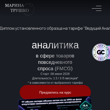
новленного образца на тарифе "Ведущий Аналитик"
Пр
аналитика
в сфере товаров
повседневного
спроса (FMCG)
Старт: 08 июня 2026
Длительность: 1.5 / 3 /5 месяцев*
* в зависимости от выбранного тарифа
Предзапись на курс
618
55%
Подробнее