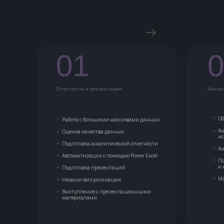
01
01
0
0
Отчетность и презентации:
Анализ
Об
Работа с большими массивами данных
*
*
Ан
Оценка качества данных
*
*
ис
Подготовка аналитической отчетности
*
Ан
*
Автоматизация с помощью Power Excel
*
По
*
и 
Подготовка презентаций
*
Ма
Навыки визуализации
*
*
Выступление с презентационными
*
материалами