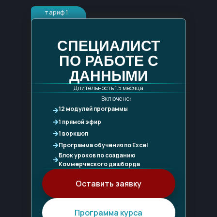
тариф 1
примеры работ наших
СПЕЦИАЛИСТ
учеников
ПО РАБОТЕ С
ДАННЫМИ
Длительность 1.5 месяца
Включено
:
12 модулей программы
1 прямой эфир
1 воркшоп
Программа обучения по Excel
Блок уроков по созданию
Коммерческого дашборда
Оставить заявку
Программа курса