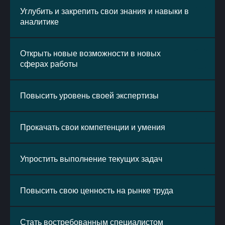
Углубить и закрепить свои знания и навыки в
аналитике
Оставить заявку на курс
Открыть новые возможности в новых
сферах работы
Повысить уровень своей экспертизы
наша команда
Прокачать свои компетенции и умения
Мы — команда профессионалов с большим
опытом работы
Упростить выполнение текущих задач
От автоматизации отчётности до
стратегических задач управления
бизнесом
Повысить свою ценность на рынке труда
Более 7 000 учеников успешно окончили
наши программы
Стать востребованным специалистом
С нами вы приобретете навыки, которые