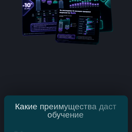
Человек
Учеников
прошли обучение
увеличили доход
аналитике FMCG
после курса
62%
69%
Опрошенных учеников
Учеников отметили
уже работают
карьерные изменения
аналитиками
Какие преимущества даст
обучение
01
02
Подготовка к
Экономия
реальной работе
времени
Базы данных на тысячи строк
Знания, которые можно
Проработка на практике
годами получать на
кейсов из реальных
практике
индустрий
структурированы в
Портфолио решенных кейсов
логичную программу
04
03
Индивидуальная
Полный цикл
обратная связь
обучения
Поддержка в реальном
от Excel до сложных
времени от авторов
методов анализа
курса
данных
05
06
Быстрая окупаемость
Актуальность и
обучения
востребованность
Навыки, увеличивающие
Аналитика – одна из