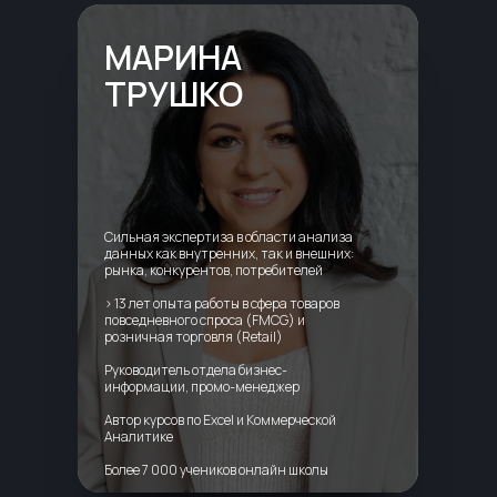
МАРИНА
ТРУШКО
Сильная экспертиза в области анализа
данных как внутренних, так и внешних:
рынка, конкурентов, потребителей
> 13 лет опыта работы в сфера товаров
повседневного спроса (FMCG) и
розничная торговля (Retail)
Руководитель отдела бизнес-
информации, промо-менеджер
Автор курсов по Excel и Коммерческой
Аналитике
Более 7 000 учеников онлайн школы